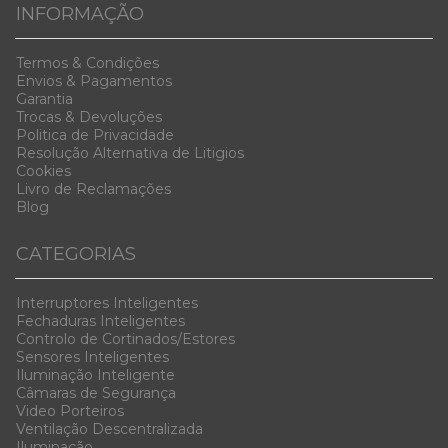
INFORMAÇÃO
Termos & Condiç
ões
Envios & Pag
amentos
Garanti
a
Trocas & D
evoluções
Politica de Privacidade
Resolução Alternativa de Litigios
Cookies
Livro de Reclamações
Blog
CATEGORIAS
Interruptores Inteligentes
Fechaduras Inteligentes
Controlo de Cortinados/Estores
Sensores Inteligentes
Iluminação Inteligente
Câmaras de Segurança
Video Porteiros
Ventilação Descentralizada
Iluminação