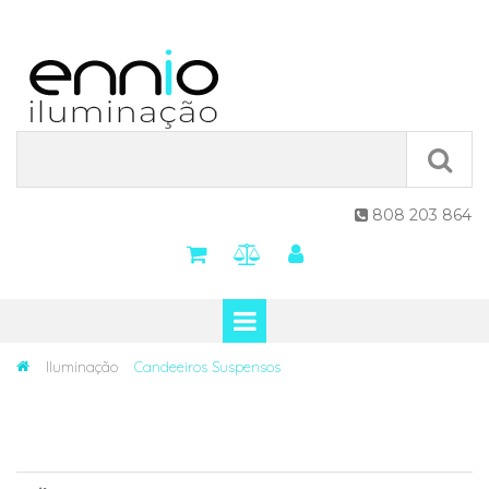
808 203 864

Iluminação
Candeeiros Suspensos