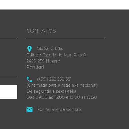
CONTATOS
Global 7, Lda.
Edificio Estrela do Mar, Piso 0
2450-259 Nazaré
Portugal
(+351) 262 568 351
(Chamada para a rede fixa nacional)
De segunda a sexta-feira
Das 09:00 às 13:00 e 15:00
às
17:30
Formulário de Contato