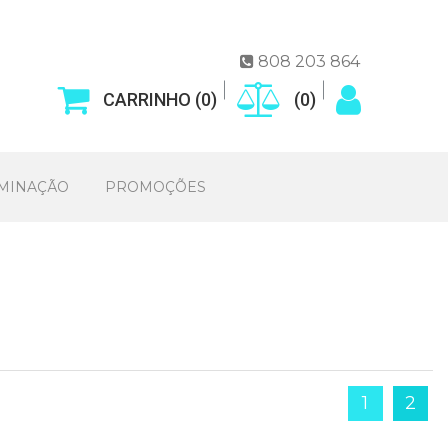
808 203 864

CARRINHO (
0
)
(
0
)
UMINAÇÃO
PROMOÇÕES
1
2