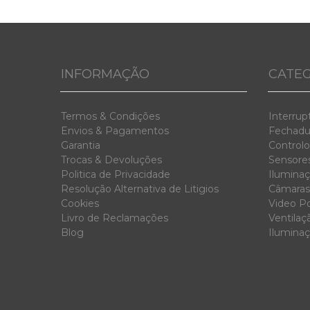
INFORMAÇÃO
CATEG
Termos & Condiç
ões
Interrup
Envios & Pag
amentos
Fechadur
Garanti
a
Controlo
Trocas & D
evoluções
Sensores
Politica de Privacidade
Iluminaç
Resolução Alternativa de Litigios
Câmaras
Cookies
Video Po
Livro de Reclamações
Ventilaç
Blog
Ilumina