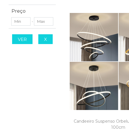
Preço
-
VER
X
Candeeiro Suspenso Orbelu
100cm