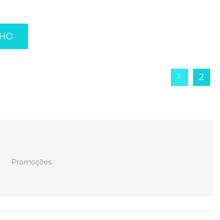
NHO
1
2
Promoções