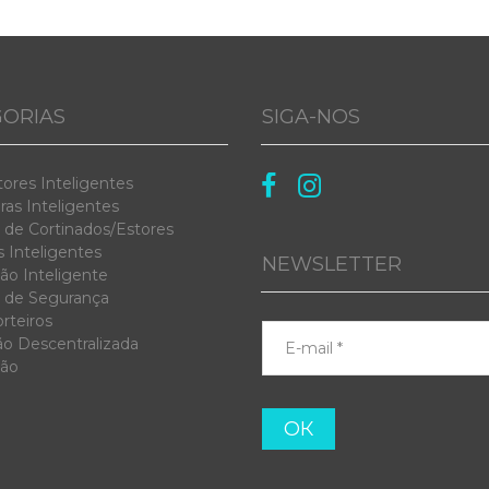
ORIAS
SIGA-NOS


tores Inteligentes
as Inteligentes
 de Cortinados/Estores
 Inteligentes
NEWSLETTER
ão Inteligente
 de Segurança
rteiros
ão Descentralizada
ção
ОК