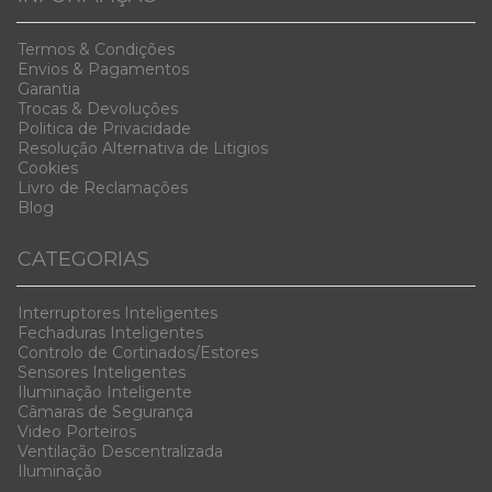
Termos & Condiç
ões
Envios & Pag
amentos
Garanti
a
Trocas & D
evoluções
Politica de Privacidade
Resolução Alternativa de Litigios
Cookies
Livro de Reclamações
Blog
CATEGORIAS
Interruptores Inteligentes
Fechaduras Inteligentes
Controlo de Cortinados/Estores
Sensores Inteligentes
Iluminação Inteligente
Câmaras de Segurança
Video Porteiros
Ventilação Descentralizada
Iluminação