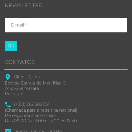
NEWSLETTER
ОК
CONTATOS
Global 7, Lda.
Edificio Estrela do Mar, Piso 0
2450-259 Nazaré
Portugal
(+351) 262 568 351
(Chamada para a rede fixa nacional)
De segunda a sexta-feira
Das 09:00 às 13:00 e 15:00
às
17:30
Formulário de Contato