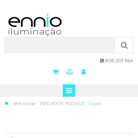
808 203 864

Série Eclipse
ESPELHOS P/ MÓDULOS
Duplos