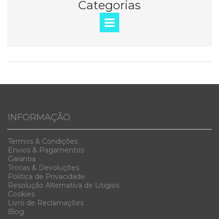
Categorias
INFORMAÇÃO
Termos & Condiç
ões
Envios & Pag
amentos
Garanti
a
Trocas & D
evoluções
Politica de Privacidade
Resolução Alternativa de Litigios
Cookies
Livro de Reclamações
Blog