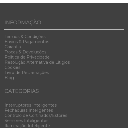
INFORMAÇÃO
Termos & Condiç
ões
Envios & Pag
amentos
Garanti
a
Trocas & D
evoluções
Politica de Privacidade
Resolução Alternativa de Litigios
Cookies
Livro de Reclamações
Blog
CATEGORIAS
Interruptores Inteligentes
Fechaduras Inteligentes
Controlo de Cortinados/Estores
Sensores Inteligentes
Iluminação Inteligente