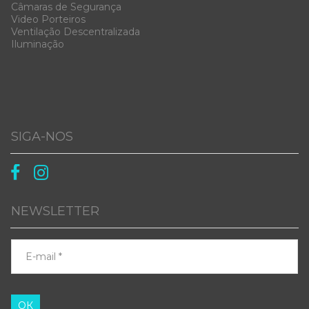
Câmaras de Segurança
Video Porteiros
Ventilação Descentralizada
Iluminação
SIGA-NOS


NEWSLETTER
ОК