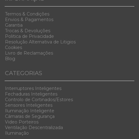
Termos & Condiç
ões
Envios & Pag
amentos
Garanti
a
Trocas & D
evoluções
Politica de Privacidade
Resolução Alternativa de Litigios
Cookies
Livro de Reclamações
Blog
CATEGORIAS
Interruptores Inteligentes
Fechaduras Inteligentes
Controlo de Cortinados/Estores
Sensores Inteligentes
Iluminação Inteligente
Câmaras de Segurança
Video Porteiros
Ventilação Descentralizada
Iluminação