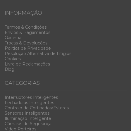
INFORMAÇÃO
Termos & Condiç
ões
Envios & Pag
amentos
Garanti
a
Trocas & D
evoluções
Politica de Privacidade
Resolução Alternativa de Litigios
Cookies
Livro de Reclamações
Blog
CATEGORIAS
Interruptores Inteligentes
Fechaduras Inteligentes
Controlo de Cortinados/Estores
Sensores Inteligentes
Iluminação Inteligente
Câmaras de Segurança
Video Porteiros