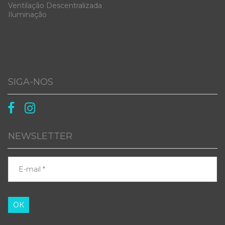
Ventilação Descentralizada
Iluminação
SIGA-NOS


NEWSLETTER
ОК