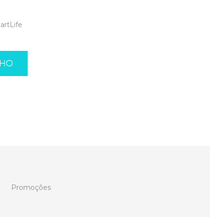
artLife
NHO
Promoções