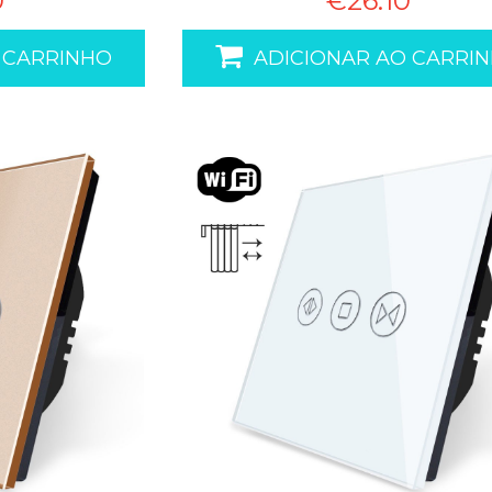
0
€26.10
 CARRINHO
ADICIONAR AO CARRI