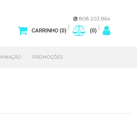
808 203 864

CARRINHO (
0
)
(
0
)
UMINAÇÃO
PROMOÇÕES