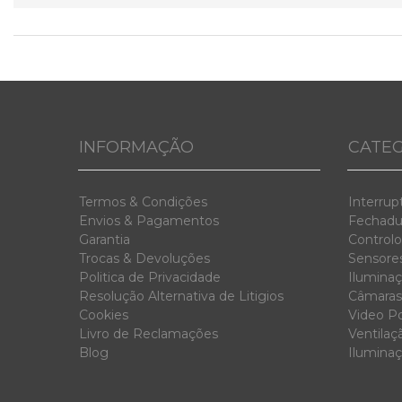
INFORMAÇÃO
CATEG
Termos & Condiç
ões
Interrup
Envios & Pag
amentos
Fechadur
Garanti
a
Controlo
Trocas & D
evoluções
Sensores
Politica de Privacidade
Iluminaç
Resolução Alternativa de Litigios
Câmaras
Cookies
Video Po
Livro de Reclamações
Ventilaç
Blog
Ilumina