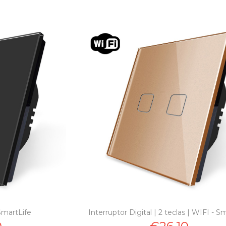
SmartLife
Interruptor Digital | 2 teclas | WIFI - S