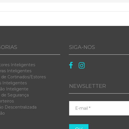
ORIAS
SIGA-NOS


tores Inteligentes
as Inteligentes
 de Cortinados/Estores
 Inteligentes
NEWSLETTER
ão Inteligente
 de Segurança
rteiros
ão Descentralizada
ção