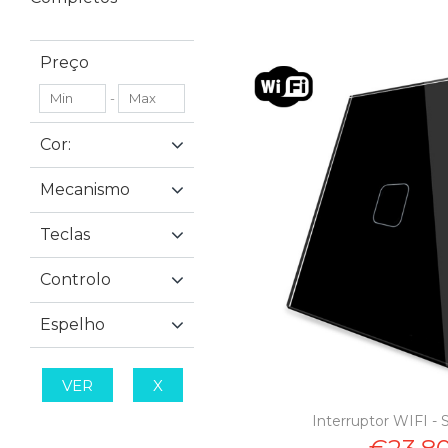
Preço
-
Cor:
Mecanismo
Teclas
Controlo
Espelho
VER
X
Interruptor WIFI - 