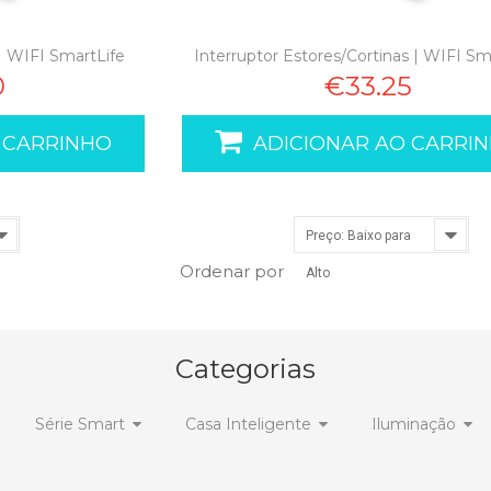
| WIFI SmartLife
Interruptor Estores/Cortinas | WIFI Sm
0
€33.25
 CARRINHO
ADICIONAR AO CARRI
Preço: Baixo para
Ordenar por
Alto
Categorias
Série Smart
Casa Inteligente
Iluminação