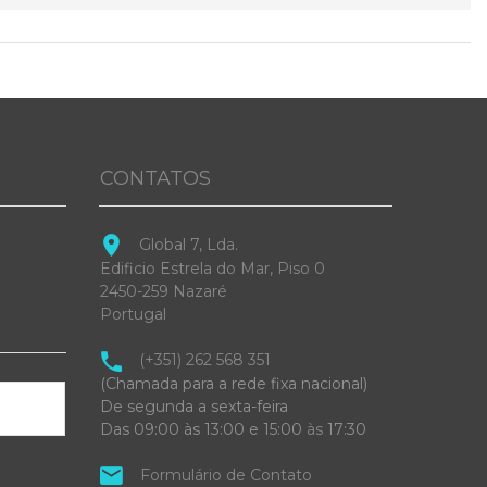
CONTATOS
Global 7, Lda.
Edificio Estrela do Mar, Piso 0
2450-259 Nazaré
Portugal
(+351) 262 568 351
(Chamada para a rede fixa nacional)
De segunda a sexta-feira
Das 09:00 às 13:00 e 15:00
às
17:30
Formulário de Contato