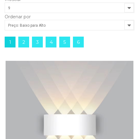
9
Ordenar por
Preço: Baixo para Alto
1
2
3
4
5
6