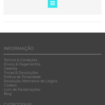
INFORMAÇÃO
Termos & Condiç
ões
Envios & Pag
amentos
Garanti
a
Trocas & D
evoluções
Politica de Privacidade
Resolução Alternativa de Litigios
Cookies
Livro de Reclamações
Blog
CATEGORIAS