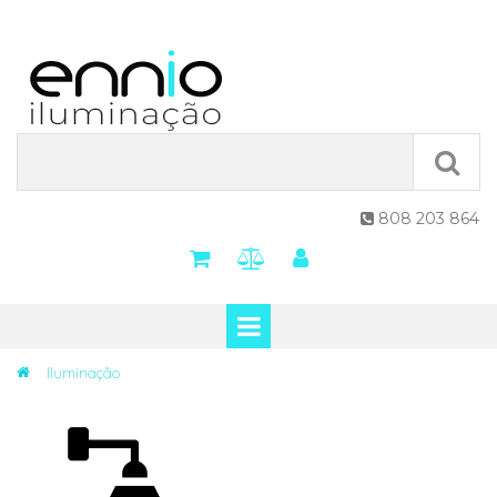
808 203 864

Iluminação