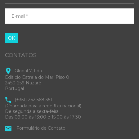
ОК
CONTATOS
Global 7, Lda.
Edificio Estrela do Mar, Piso 0
2450-259 Nazaré
Portugal
(+351) 262 568 351
(Chamada para a rede fixa nacional)
De segunda a sexta-feira
Das 09:00 às 13:00 e 15:00
às
17:30
Formulário de Contato