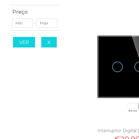
Preço
-
VER
X
Interruptor Digital 