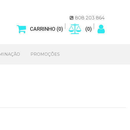
808 203 864

CARRINHO (
0
)
(
0
)
UMINAÇÃO
PROMOÇÕES