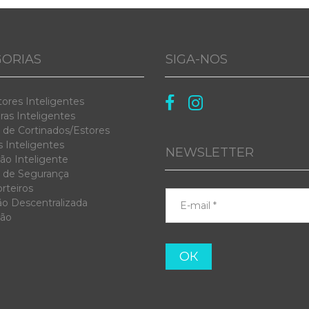
ORIAS
SIGA-NOS


tores Inteligentes
as Inteligentes
 de Cortinados/Estores
 Inteligentes
NEWSLETTER
ão Inteligente
 de Segurança
rteiros
ão Descentralizada
ção
ОК