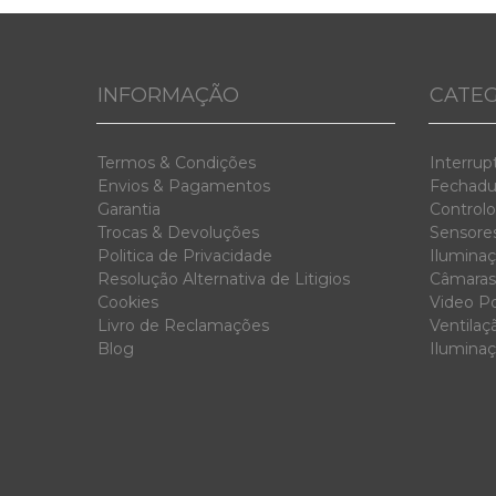
INFORMAÇÃO
CATEG
Termos & Condiç
ões
Interrup
Envios & Pag
amentos
Fechadur
Garanti
a
Controlo
Trocas & D
evoluções
Sensores
Politica de Privacidade
Iluminaç
Resolução Alternativa de Litigios
Câmaras
Cookies
Video Po
Livro de Reclamações
Ventilaç
Blog
Ilumina