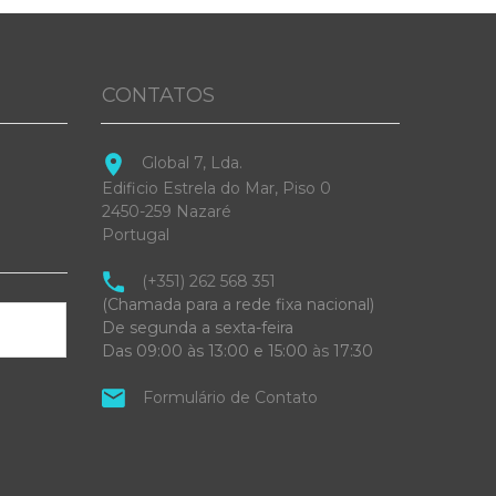
CONTATOS
Global 7, Lda.
Edificio Estrela do Mar, Piso 0
2450-259 Nazaré
Portugal
(+351) 262 568 351
(Chamada para a rede fixa nacional)
De segunda a sexta-feira
Das 09:00 às 13:00 e 15:00
às
17:30
Formulário de Contato