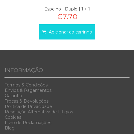
Espelho | Duplo | 1 + 1
€7.70
Adicionar ao carrinho
INFORMAÇÃO
Termos & Condiç
ões
Envios & Pag
amentos
Garanti
a
Trocas & D
evoluções
Politica de Privacidade
Resolução Alternativa de Litigios
Cookies
Livro de Reclamações
Blog