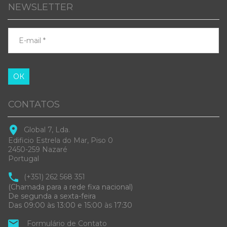
NEWSLETTER
ОК
CONTATOS
Global 7, Lda.
Edificio Estrela do Mar, Piso 0
2450-259 Nazaré
Portugal
(+351) 262 568 351
(Chamada para a rede fixa nacional)
De segunda a sexta-feira
Das 09:00 às 13:00 e 15:00
às
17:30
Formulário de Contato