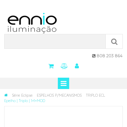
808 203 864

Série Eclipse
ESPELHOS P/MECANISMOS
TRIPLO ECL
Epelho | Triplo | 1+1+MOD