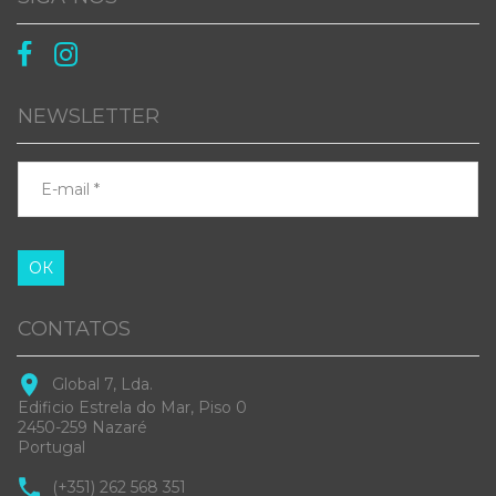


NEWSLETTER
ОК
CONTATOS
Global 7, Lda.
Edificio Estrela do Mar, Piso 0
2450-259 Nazaré
Portugal
(+351) 262 568 351