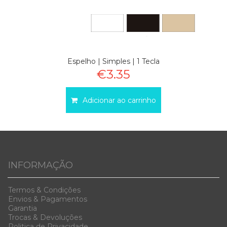
Espelho | Simples | 1 Tecla
€3.35
Adicionar ao carrinho
INFORMAÇÃO
Termos & Condiç
ões
Envios & Pag
amentos
Garanti
a
Trocas & D
evoluções
Politica de Privacidade